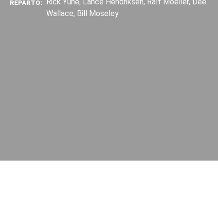
Rick Yune, Lance Hendriksen, Ralf Moeller, Dee
REPARTO:
Wallace, Bill Moseley