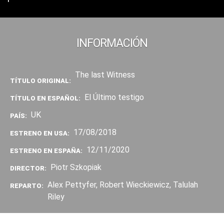
INFORMACIÓN
The last Witness
TÍTULO ORIGINAL:
El Último testigo
TÍTULO EN ESPAÑOL:
UK
PAÍS:
17/08/2018
ESTRENO EN USA:
12/11/2020
ESTRENO EN ESPAÑA:
Piotr Szkopiak
DIRECTOR:
Alex Pettyfer, Robert Wieckiewicz, Talulah
REPARTO:
Riley