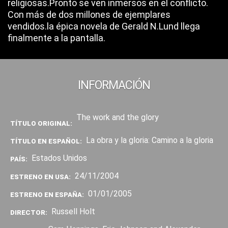
religiosas.Pronto se ven inmersos en el conflicto.
Con más de dos millones de ejemplares
vendidos.la épica novela de Gerald N.Lund llega
finalmente a la pantalla.
INFORMACIÓN
The work and the glory
TÍTULO ORIGINAL:
La obra y la gloria: Camino a la gloria
TÍTULO EN ESPAÑOL:
Estados Unidos
PAÍS:
24/11/2004
ESTRENO EN USA:
01/01/2005
ESTRENO EN ESPAÑA:
Russell Holt
DIRECTOR: