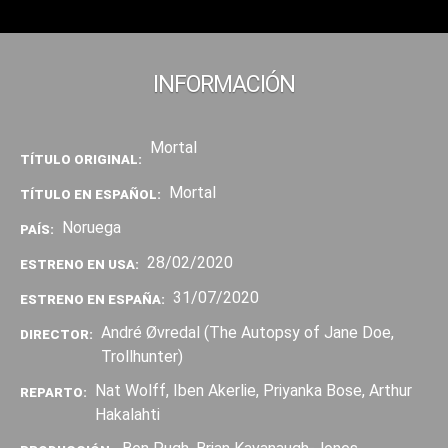
INFORMACIÓN
Mortal
TÍTULO ORIGINAL:
Mortal
TÍTULO EN ESPAÑOL:
Noruega
PAÍS:
28/02/2020
ESTRENO EN USA:
31/07/2020
ESTRENO EN ESPAÑA:
André Øvredal (The Autopsy of Jane Doe,
DIRECTOR:
Trollhunter)
Nat Wolff, Iben Akerlie, Priyanka Bose, Arthur
REPARTO:
Hakalahti