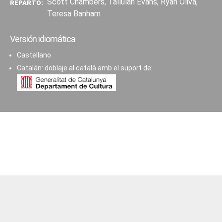
Scott Chambers, Tallulah Evans, Ryan Oliva,
REPARTO:
Teresa Banham
Versión idiomática
Castellano
Catalán: doblaje al català amb el suport de: