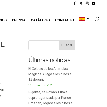
NOS
PRENSA
CATÁLOGO
CONTACTO
DE
Buscar
Últimas noticias
El Colegio de los Animales
Mágicos 4 llega a los cines el
12 de junio
as
10 de junio de 2026
ión
Gigante, de Rowan Athale,
 y
coprotagonizada por Pierce
Brosnan, llegará a los cines el