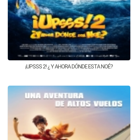
¡UPSSS 2! ¿ Y AHORA DÓNDE ESTA NOÉ?